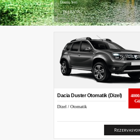
Dönüş Yeri
TRABZON
Dacia Duster Otomatik (Dizel)
3000.00 TL
4000
Günlük
Gü
Dizel / Otomatik