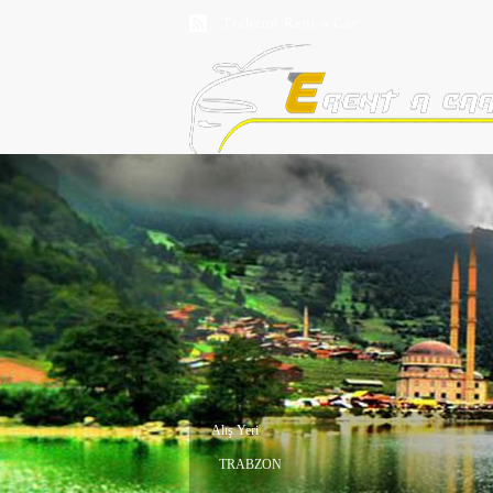
Trabzon Rent a Car
Trabzon Oto Kiralama
Trabzon Beşirli Rent a Car
Alış Yeri
TRABZON