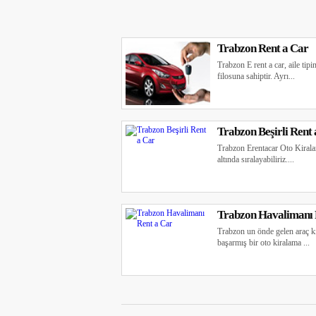
Trabzon Rent a Car
Trabzon E rent a car, aile tip
filosuna sahiptir. Ayrı...
Trabzon Beşirli Rent
Trabzon Erentacar Oto Kiralam
altında sıralayabiliriz....
Trabzon Havalimanı 
Trabzon un önde gelen araç ki
başarmış bir oto kiralama ...