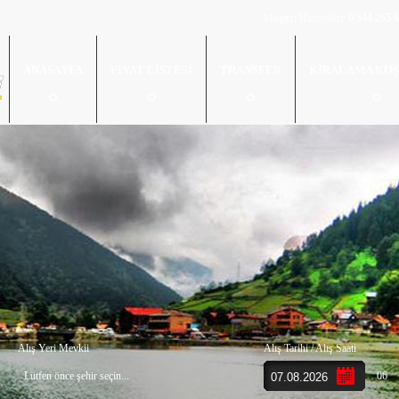
Müşteri Hizmetleri:
0 544 265 
ANASAYFA
FİYAT LİSTESİ
TRANSFER
KİRALAMA KOŞ
Alış Yeri Mevkii
Alış Tarihi / Alış Saati
Lütfen önce şehir seçin...
06