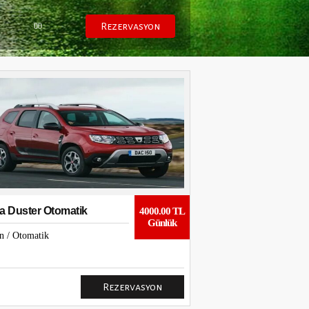
00
a Duster Otomatik
4000.00 TL
Günlük
zin)
n / Otomatik