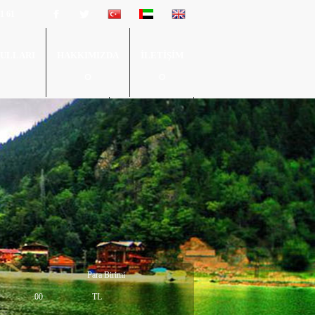
61 61
ULLARI
HAKKIMIZDA
İLETİŞİM
0 544 265 61 61
Para Birimi
00
TL