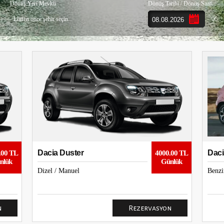
Dönüş Yeri Mevkii
Dönüş Tarihi / Dönüş Saati
Lütfen önce şehir seçin...
06
Dacia Duster
Daci
.00 TL
4000.00 TL
nlük
Günlük
(Ben
Dizel / Manuel
Benzi