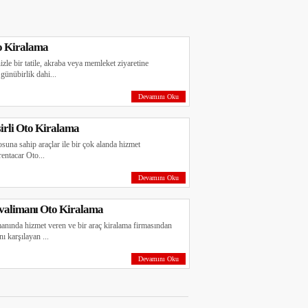
o Kiralama
zle bir tatile, akraba veya memleket ziyaretine
günübirlik dahi...
Devamını Oku
irli Oto Kiralama
suna sahip araçlar ile bir çok alanda hizmet
entacar Oto...
Devamını Oku
valimanı Oto Kiralama
nında hizmet veren ve bir araç kiralama firmasından
nı karşılayan ...
Devamını Oku