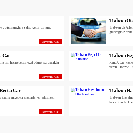
Trabzon Ot
ine uygun araçlara sahip geniş bir araç
Trabzon da Aileni
gideceğiniz anda 
Devamını Oku
 a Car
Trabzon Beş
a nın hizmetlerini özet olarak şu başlıklar
Rent A Car kasko
veren Trabzon Er
Devamını Oku
Rent a Car
Trabzon Ha
ralama şirketleri arasında yer edinmeyi
Trabzon Havalima
beklentini fazlası
Devamını Oku